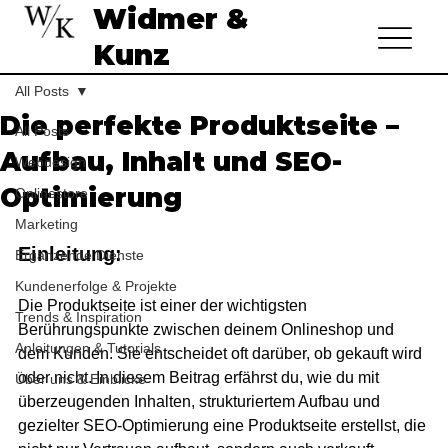
Widmer &
Kunz
All Posts
Die perfekte Produktseite –
All Posts
Aufbau, Inhalt und SEO-
Webdesign
Optimierung
Onlinestore
Marketing
Einleitung:
Ergänzende Dienste
Kundenerfolge & Projekte
Die Produktseite ist einer der wichtigsten 
Trends & Inspiration
Berührungspunkte zwischen deinem Onlineshop und 
Anleitungen & Tutorials
dem Kunden. Sie entscheidet oft darüber, ob gekauft wird 
oder nicht. In diesem Beitrag erfährst du, wie du mit 
Über uns & Einblicke
überzeugenden Inhalten, strukturiertem Aufbau und 
gezielter SEO-Optimierung eine Produktseite erstellst, die 