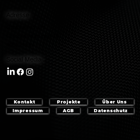
+41 76 484 31 80
Adresse
Grosspeterturm
Grosspeteranlage 29
4052 Basel
Social Media
Kontakt
Projekte
Über Uns
Impressum
AGB
Datenschutz