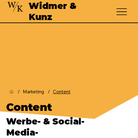
Widmer &
Kunz
/
/
Marketing
Content
Content
Werbe- & Social-
Media-
Content