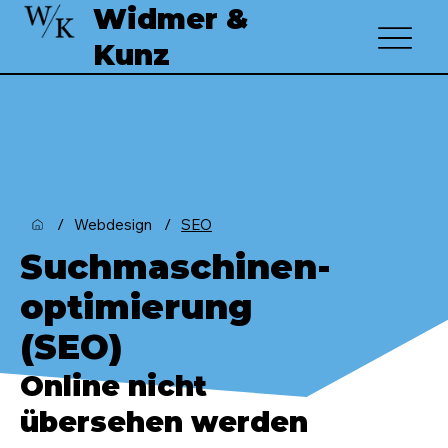
Widmer &
Kunz
/
/
Webdesign
SEO
Suchmaschinen-
optimierung
(SEO)
Online nicht
übersehen werden