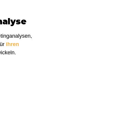
nalyse
tinganalysen,
für
Ihren
ickeln.