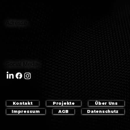
Kontakt
info@widmerkunz.com
+41 76 484 31 80
Adresse
Grosspeterturm
Grosspeteranlage 29
4052 Basel
Social Media
Kontakt
Projekte
Über Uns
Impressum
AGB
Datenschutz