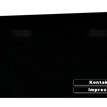
Kontakt
Adresse
info@widmerkunz.com
Grosspet
+41 76 484 31 80
Grosspet
4052 Bas
Konta
Impre