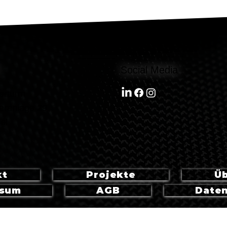
Social Media
erturm
eranlage 29
el
kt
Projekte
Üb
ssum
AGB
Date