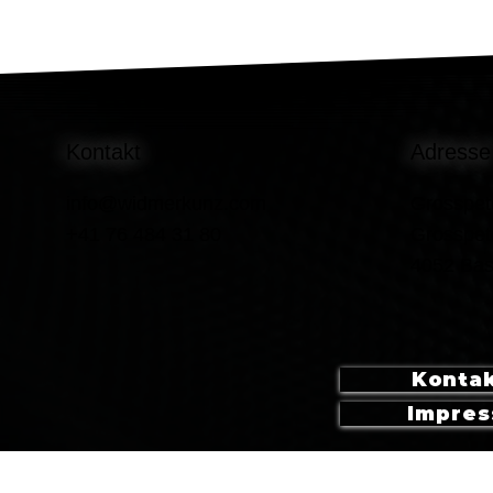
Kontakt
Adresse
info@widmerkunz.com
Grosspet
+41 76 484 31 80
Grosspet
4052 Bas
Konta
Impre