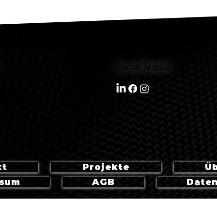
Social Media
erturm
eranlage 29
el
kt
Projekte
Üb
ssum
AGB
Date